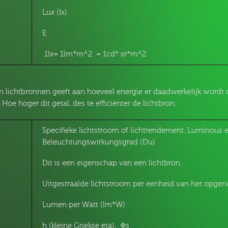
Lux (lx)
E
1lx= 1lm*m^2 = 1cd* sr*m^2
van lichtbronnen geeft aan hoeveel energie er daadwerkelijk word
. Hoe hoger dit getal, des te efficiënter de lichtbron.
Specifieke lichtstroom of lichtrendement. Luminous ef
Beleuchtungswirkungsgrad (Du)
Dit is een eigenschap van een lichtbron.
Uitgestraalde lichtstroom per eenheid van het opg
Lumen per Watt (lm*W)
h (kleine Griekse eta), Φs