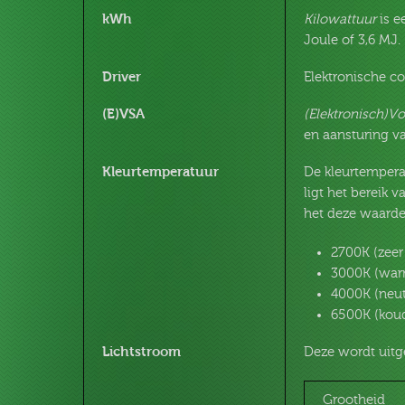
kWh
Kilowattuur
is e
Joule of 3,6 MJ
Driver
Elektronische c
(E)VSA
(Elektronisch)V
en aansturing va
Kleurtemperatuur
De kleurtempera
ligt het bereik 
het deze waarde,
2700K (zee
3000K (war
4000K (neut
6500K (kou
Lichtstroom
Deze wordt uitg
Grootheid