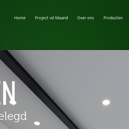
Home
Project vd Maand
Over ons
Producten
EN
gelegd