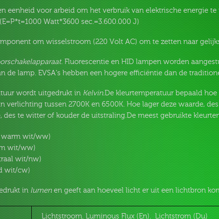
en eenheid voor arbeid om het verbruik van elektrische energie te 
. (E=P*t=1000 Watt*3600 sec.=3.600.000 J)
omponent om wisselstroom (220 Volt AC) om te zetten naar gelijk
oorschakelapparaat.
Fluorescentie en HID lampen worden aangestu
n de lamp. EVSA’s hebben een hogere efficiëntie dan de traditione
tuur wordt uitgedrukt in
Kelvin.
De kleurtemperatuur bepaald hoe
van verlichting tussen 2700K en 6500K. Hoe lager deze waarde, des
 des te witter of kouder de uitstraling.De meest gebruikte kleurte
r warm wit/ww)
m wit/ww)
raal wit/nw)
d wit/cw)
edrukt in
lumen
en geeft aan hoeveel licht er uit een lichtbron ko
Lichtstroom. Luminous Flux (En). Lichtstrom (Du)