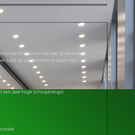
lektrische component dat zeer goed in een
ken Leds op gelijkstroom in plaats van
t een zeer hoge lichtopbrengst.
econde.