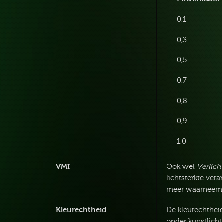
0,1
0,3
0,5
0,7
0,8
0,9
1,0
VMI
Ook wel
Verlich
lichtsterkte ver
meer waarneemba
Kleurechtheid
De kleurechthe
onder kunstlicht