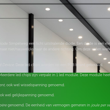
Diode
. Simpelweg een licht uitstralende diode. Een diode is een e
 maar niet/nauwelijks naar de andere richting. Om deze reden wer
 Device.
Deze led chips worden op een PCB board gebouwd.
Meerdere led chips zijn verpakt in 1 led module. Deze module heef
ent,
ook wel wisselspanning genoemd.
ok wel gelijkspanning genoemd.
père
genoemd. De eenheid van vermogen gemeten in
joule per s