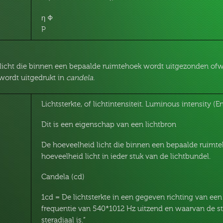
η Φ
P
licht die binnen een bepaalde ruimtehoek wordt uitgezonden ofwel
 wordt uitgedrukt in
candela.
Lichtsterkte, of lichtintensiteit. Luminous intensity (E
Dit is een eigenschap van een lichtbron
De hoeveelheid licht die binnen een bepaalde ruimt
hoeveelheid licht in ieder stuk van de lichtbundel.
Candela (cd)
1cd = De lichtsterkte in een gegeven richting van e
frequentie van 540*1012 Hz uitzend en waarvan de stra
steradiaal is.”