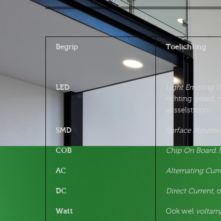
Begrip
Toelichting
LED
Light Emitting 
richting geleid,
wisselstroom.
SMD
Surface Mounted
COB
Chip On Board.
AC
Alternating Curr
DC
Direct Current,
o
Watt
Ook wel
voltam