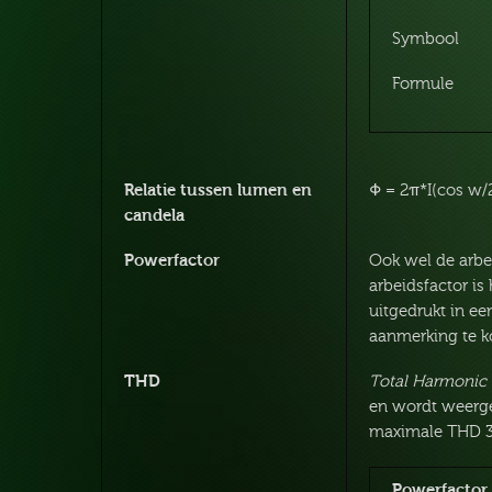
Symbool
Formule
Relatie tussen lumen en
Φ = 2π*I(cos⁡ w/2
candela
Powerfactor
Ook wel de arbe
arbeidsfactor is
uitgedrukt in ee
aanmerking te 
THD
Total Harmonic 
en wordt weergeg
maximale THD 3
Powerfactor