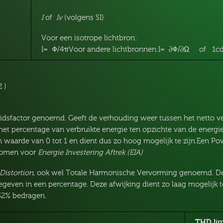
I
of
Iv
(volgens SI)
Voor een isotrope lichtbron:
I= Φ/4πVoor andere lichtbronnen:I= ∂Φ/∂Ω of 1cd
 )
idsfactor genoemd. Geeft de verhouding weer tussen het netto 
 het percentage van verbruikte energie ten opzichte van de energi
n waarde van 0 tot 1 en dient dus zo hoog mogelijk te zijn.Een Po
komen voor
Energie Investering Aftrek (EIA)
Distortion,
ook wel Totale Harmonische Vervorming genoemd. Dez
even in een percentage. Deze afwijking dient zo laag mogelijk te
2% bedragen.
THD lim