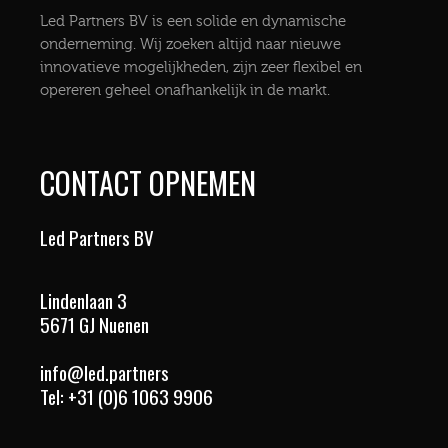
Led Partners BV is een solide en dynamische
onderneming. Wij zoeken altijd naar nieuwe
innovatieve mogelijkheden, zijn zeer flexibel en
opereren geheel onafhankelijk in de markt.
CONTACT OPNEMEN
Led Partners BV
Lindenlaan 3
5671 GJ Nuenen
info@led.partners
Tel:
+31 (0)6 1063 9906