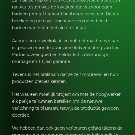
Zij maakten op ons de meest betrouwbare indruk en
na wat testen was de kwaliteit die wij voor ogen
hadden prima. Uiteraard hebben ze eerst een Dialux
berekening gemaakt zodat we een goed beeld
hadden van het te behalen resultaat.
Aangezien de werkplaatsen vol met machines staan
is gekozen voor de duurzame ledverlichting van Led
Partners, zeer goed en helder licht, deskundige
montage en 10 jaar garantie.
Tevens is het praktisch dat ze zelf monteren en hun
producten precies kennen.
Het was een moeilijk project om met de hoogwerker
elk plekje te kunnen bereiken om de nieuwe
verlichting te plaatsen, terwijl de productie gewoon
doorliep.
We hebben dan ook geen verleturen gehad tijdens de